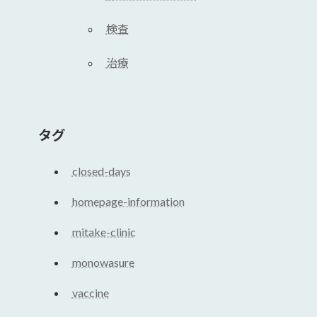
検査
治療
タグ
closed-days
homepage-information
mitake-clinic
monowasure
vaccine