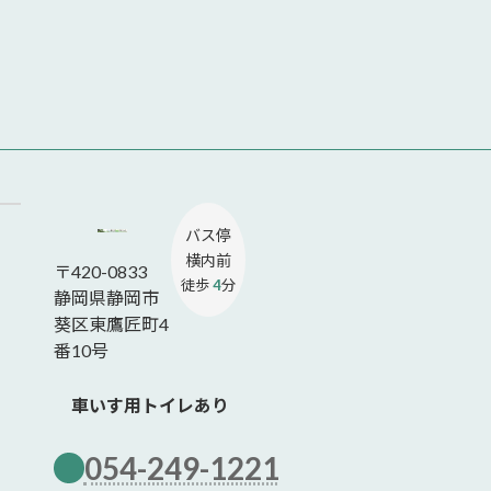
バス停
横内前
〒420-0833
徒歩
4
分
静岡県静岡市
葵区東鷹匠町4
番10号
車いす用トイレあり
054-249-1221