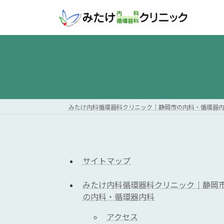
コ
ナ
ン
ビ
テ
ゲ
ン
ー
ツ
シ
へ
ョ
ス
ン
キ
に
ッ
移
みたけ内科循環器科クリニック｜静岡市の内科・循環器
プ
動
サイトマップ
みたけ内科循環器科クリニック｜静岡
の内科・循環器内科
アクセス