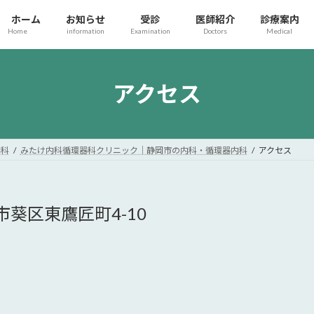
ホーム
お知らせ
受診
医師紹介
診療案内
Home
information
Examination
Doctors
Medical
アクセス
内科
みたけ内科循環器科クリニック｜静岡市の内科・循環器内科
アクセス
市葵区東鷹匠町4-10