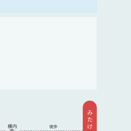
み
た
け
横内
徒歩