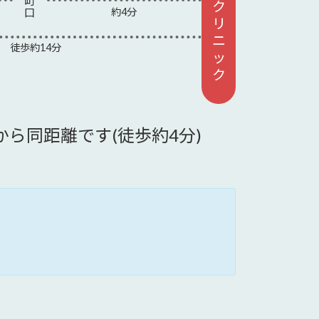
町
ク
口
約4分
リ
ニ
徒歩約14分
ッ
ク
から同距離です(徒歩約4分)