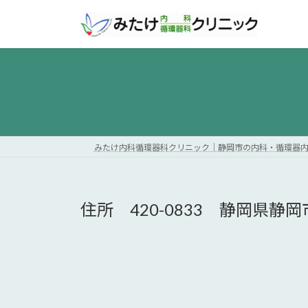
コ
ナ
ン
ビ
テ
ゲ
ン
ー
ツ
シ
へ
ョ
ス
ン
キ
に
ッ
移
みたけ内科循環器科クリニック｜静岡市の内科・循環器
プ
動
住所 420-0833 静岡県静岡