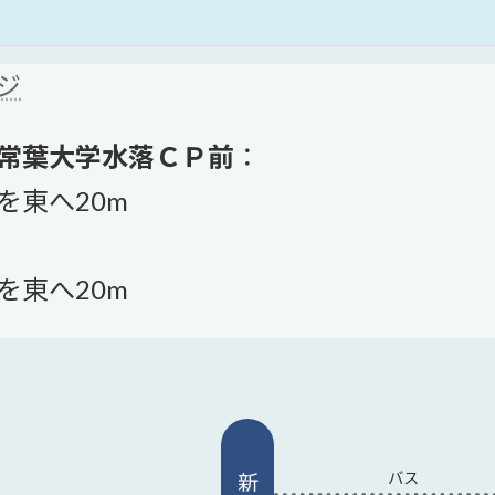
ジ
常葉大学水落ＣＰ前
：
を東へ20m
を東へ20m
バス
新