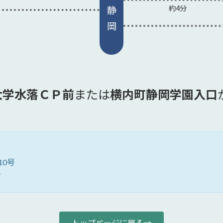
約4分
静
岡
大学水落ＣＰ前
または
横内町静岡学園入口
0号
ク
トップページに戻る→