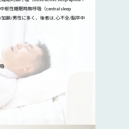
睡眠時無呼吸（central sleep
満/加齢/男性に多く、後者は, 心不全/脳卒中
吸