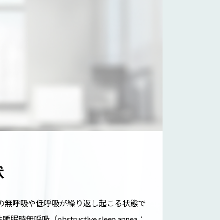
状
上の無呼吸や低呼吸が繰り返し起こる状態で
（obstructive sleep apnea：