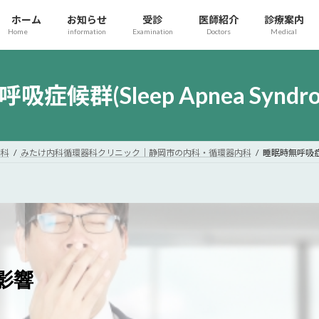
ホーム
お知らせ
受診
医師紹介
診療案内
Home
information
Examination
Doctors
Medical
症候群(Sleep Apnea Syndrom
内科
みたけ内科循環器科クリニック｜静岡市の内科・循環器内科
睡眠時無呼吸症候群(
影響