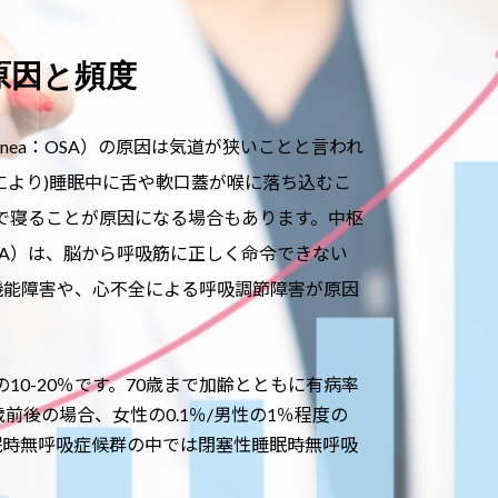
原因と頻度
ep apnea：OSA）の原因は気道が狭いことと言われ
により)睡眠中に舌や軟口蓋が喉に落ち込むこ
で寝ることが原因になる場合もあります。中枢
nea： CSA）は、脳から呼吸筋に正しく命令できない
機能障害や、心不全による呼吸調節障害が原因
10-20％です。70歳まで加齢とともに有病率
前後の場合、女性の0.1％/男性の1％程度の
眠時無呼吸症候群の中では閉塞性睡眠時無呼吸