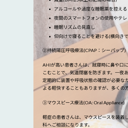
アルコールや過度な睡眠薬を控える
夜間のスマートフォンの使用やテレ
睡眠リズムの見直し
仰向けで寝ることを避ける(横向きで
②持続陽圧呼吸療法(CPAP：シーパップ)
AHIが高い患者さんは、就寝時に鼻や口
こむことで、気道閉塞を防ぎます。一夜あ
定期的に装置や呼吸状態の確認が必要な
よる軽快することもありますが、多くの
③マウスピース療法(OA: Oral Appliance)
軽症の患者さんは、マウスピースを装着
科へご相談になります。