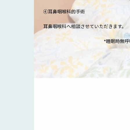
④耳鼻咽喉科的手術
耳鼻咽喉科へ相談させていただきます。
*睡眠時無呼