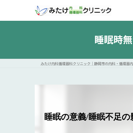
コ
ナ
ン
ビ
テ
ゲ
ン
ー
ツ
シ
睡眠時無呼吸
へ
ョ
ス
ン
キ
に
ッ
移
みたけ内科循環器科クリニック｜静岡市の内科・循環器
プ
動
睡眠の意義/睡眠不足の