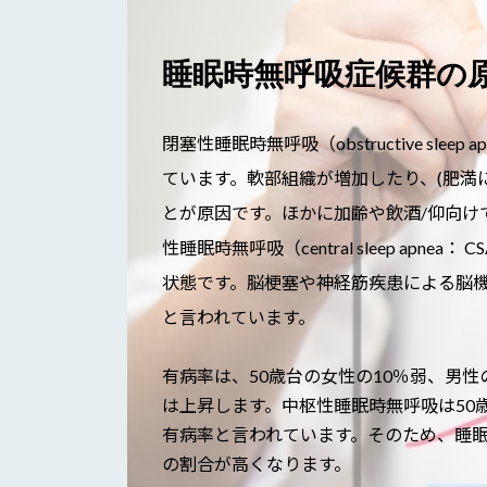
睡眠時無呼吸症候群の
閉塞性睡眠時無呼吸（obstructive sle
ています。軟部組織が増加したり、(肥満
とが原因です。ほかに加齢や飲酒/仰向け
性睡眠時無呼吸（central sleep ap
状態です。脳梗塞や神経筋疾患による脳
と言われています。
有病率は、50歳台の女性の10％弱、男性の
は上昇します。中枢性睡眠時無呼吸は50歳
有病率と言われています。そのため、睡
の割合が高くなります。