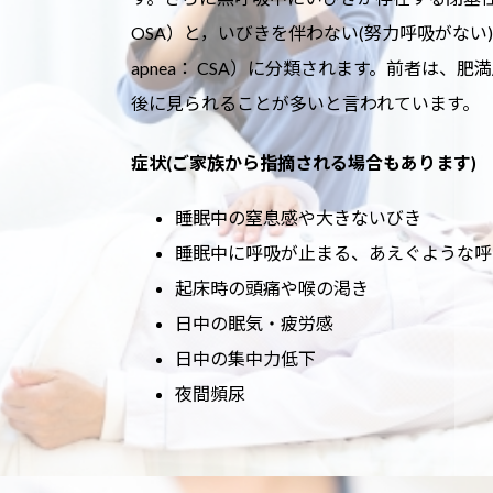
OSA）と，いびきを伴わない(努力呼吸がない)中枢性
apnea： CSA）に分類されます。前者は、肥
後に見られることが多いと言われています。
症状(ご家族から指摘される場合もあります)
睡眠中の窒息感や大きないびき
睡眠中に呼吸が止まる、あえぐような呼
起床時の頭痛や喉の渇き
日中の眠気・疲労感
日中の集中力低下
夜間頻尿