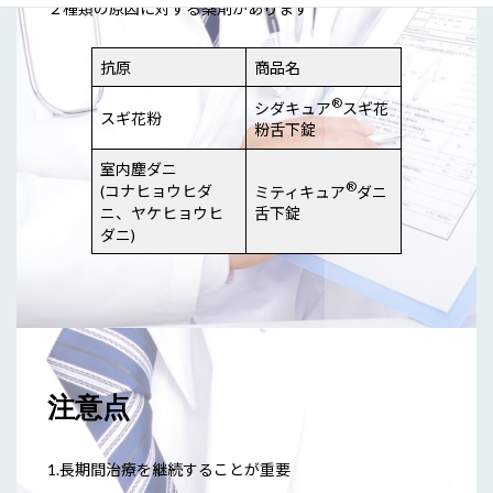
２種類の原因に対する薬剤があります
抗原
商品名
®
シダキュア
スギ花
スギ花粉
粉舌下錠
室内塵ダニ
®
(コナヒョウヒダ
ミティキュア
ダニ
ニ、ヤケヒョウヒ
舌下錠
ダニ)
注意点
1.長期間治療を継続することが重要