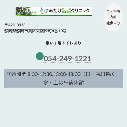
バス停
横
内前
徒歩
4
分
〒420-0833
静岡県静岡市葵区東鷹匠町4番10号
車いす用トイレあり
054-249-1221
診察時間 8:30-12:30,15:00-18:00（日・祝日除く）
水・土は午後休診