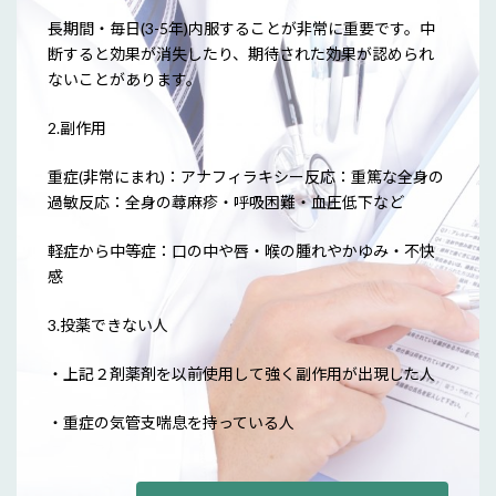
長期間・毎日(3-5年)内服することが非常に重要です。中
断すると効果が消失したり、期待された効果が認められ
ないことがあります。
2.副作用
重症(非常にまれ)：アナフィラキシー反応：重篤な全身の
過敏反応：全身の蕁麻疹・呼吸困難・血圧低下など
軽症から中等症：口の中や唇・喉の腫れやかゆみ・不快
感
3.投薬できない人
・上記２剤薬剤を以前使用して強く副作用が出現した人
・重症の気管支喘息を持っている人