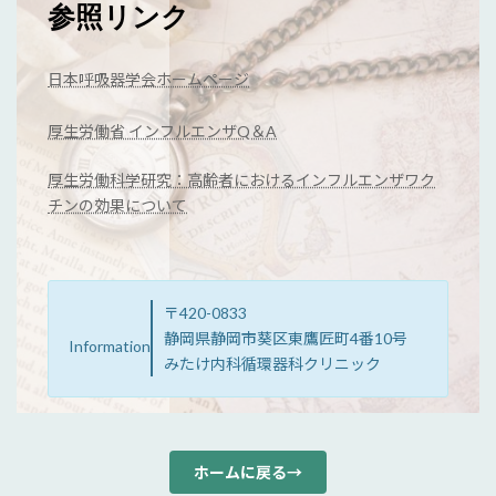
参照リンク
日本呼吸器学会ホームページ
厚生労働省 インフルエンザQ＆A
厚生労働科学研究：高齢者におけるインフルエンザワク
チンの効果について
〒420-0833
静岡県静岡市葵区東鷹匠町4番10号
Information
みたけ内科循環器科クリニック
ホームに戻る→