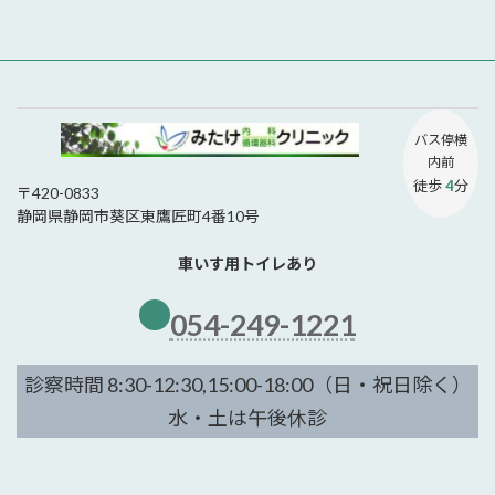
バス停
横
内前
徒歩
4
分
〒420-0833
静岡県静岡市葵区東鷹匠町4番10号
車いす用トイレあり
054-249-1221
診察時間 8:30-12:30,15:00-18:00（日・祝日除く）
水・土は午後休診