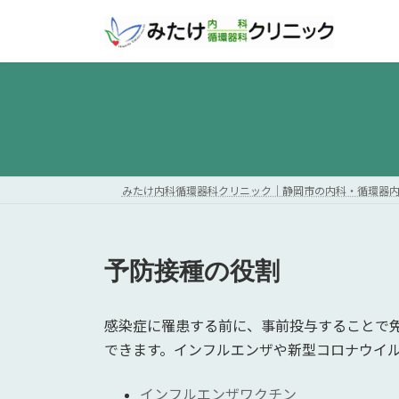
コ
ナ
ン
ビ
テ
ゲ
ン
ー
ツ
シ
へ
ョ
ス
ン
キ
に
ッ
移
みたけ内科循環器科クリニック｜静岡市の内科・循環器
プ
動
予防接種の役割
感染症に罹患する前に、事前投与することで
できます。インフルエンザや新型コロナウイル
インフルエンザワクチン