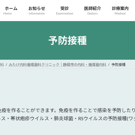
ホーム
お知らせ
受診
医師紹介
診療案内
Home
information
Examination
Doctors
Medical
予防接種
内科
みたけ内科循環器科クリニック｜静岡市の内科・循環器内科
予防接種
免疫を作ることができます。免疫を作ることで感染を予防した
ス・帯状疱疹ウイルス・肺炎球菌・RSウイルスの予防接種(ワ