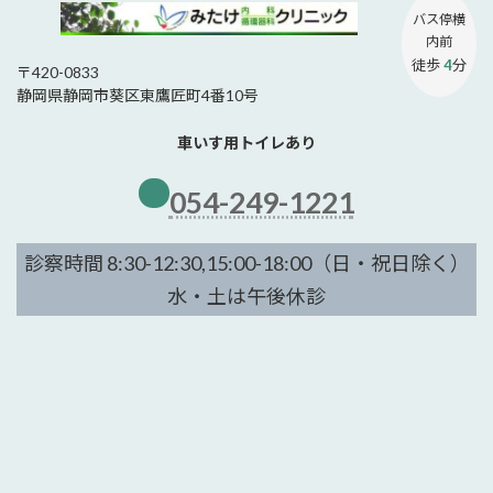
バス停
横
内前
徒歩
4
分
〒420-0833
静岡県静岡市葵区東鷹匠町4番10号
車いす用トイレあり
054-249-1221
診察時間 8:30-12:30,15:00-18:00（日・祝日除く）
水・土は午後休診