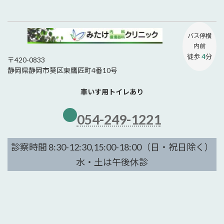
バス停
横
内前
徒歩
4
分
〒420-0833
静岡県静岡市葵区東鷹匠町4番10号
車いす用トイレあり
054-249-1221
診察時間 8:30-12:30,15:00-18:00（日・祝日除く）
水・土は午後休診